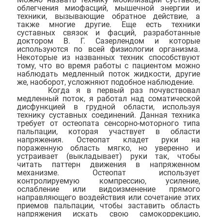
облегчения миофасций, мышечной энергии и
техники, вызывающие обратное действие, а
также многие другие. Еще есть техники
суставных связок и фасций, разработанные
доктором В. Г. Сазерлендом и которые
используются по всей физиологии организма.
Некоторые из названных техник способствуют
тому, что во время работы с пациентом можно
наблюдать медленный поток жидкости, другие
же, наоборот, усложняют подобное наблюдение.
Когда я в первый раз почувствовал
медленный поток, я работал над соматической
дисфункцией в грудной области, используя
технику суставных соединений. Данная техника
требует от остеопата сенсорно-моторного типа
пальпации, которая участвует в области
напряжения. Остеопат кладет руки на
пораженную область мягко, но уверенно и
устраивает (выкладывает) руки так, чтобы
читать паттерн движения в напряженном
механизме. Остеопат использует
контролируемую компрессию, усиление,
ослабление или видоизменение прямого
направляющего воздействия или сочетание этих
приемов пальпации, чтобы заставить область
напряжения искать свою самокоррекцию,