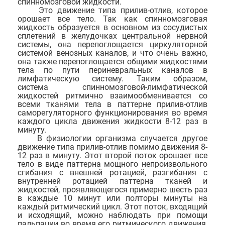
спинномозговой жидкости.
Это движение типа прилив-отлив, которое
орошает все тело. Так как спинномозговая
жидкость образуется в основном из сосудистых
сплетений в желудочках центральной нервной
системы, она перепоглощается циркуляторной
системой венозных каналов, и что очень важно,
она также перепоглощается общими жидкостями
тела по пути периневральных каналов в
лимфатическую систему. Таким образом,
система спинномозговой-лимфатической
жидкостей ритмично взаимообменивается со
всеми тканями тела в паттерне прилив-отлив
саморегуляторного функционирования во время
каждого цикла движения жидкости 8-12 раз в
минуту.
В физиологии организма случается другое
движение типа прилив-отлив помимо движения 8-
12 раз в минуту. Этот второй поток орошает все
тело в виде паттерна мощного непроизвольного
сгибания с внешней ротацией, разгибания с
внутренней ротацией паттерна тканей и
жидкостей, проявляющегося примерно шесть раз
в каждые 10 минут или полторы минуты на
каждый ритмический цикл. Этот поток, входящий
и исходящий, можно наблюдать при помощи
пальпации во время его ритмического движения,