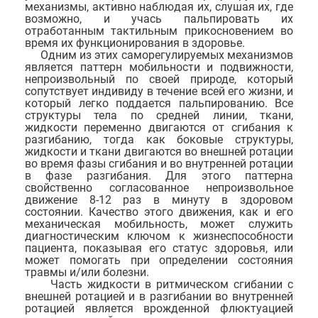
механизмы, активно наблюдая их, слушая их, где
возможно, и учась пальпировать их
отработанным тактильным прикосновением во
время их функционирования в здоровье.
Одним из этих саморегулируемых механизмов
является паттерн мобильности и подвижности,
непроизвольный по своей природе, который
сопутствует индивиду в течение всей его жизни, и
который легко поддается пальпированию. Все
структуры тела по средней линии, ткани,
жидкости переменно двигаются от сгибания к
разгибанию, тогда как боковые структуры,
жидкости и ткани двигаются во внешней ротации
во время фазы сгибания и во внутренней ротации
в фазе разгибания. Для этого паттерна
свойственно согласованное непроизвольное
движение 8-12 раз в минуту в здоровом
состоянии. Качество этого движения, как и его
механическая мобильность, может служить
диагностическим ключом к жизнеспособности
пациента, показывая его статус здоровья, или
может помогать при определении состояния
травмы и/или болезни.
Часть жидкости в ритмическом сгибании с
внешней ротацией и в разгибании во внутренней
ротацией является врожденной флюктуацией