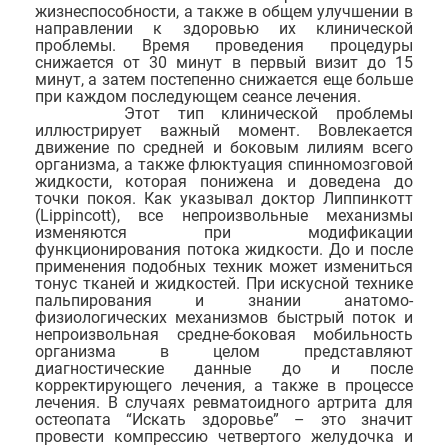
жизнеспособности, а также в общем улучшении в
направлении к здоровью их клинической
проблемы. Время проведения процедуры
снижается от 30 минут в первый визит до 15
минут, а затем постепенно снижается еще больше
при каждом последующем сеансе лечения.
Этот тип клинической проблемы
иллюстрирует важный момент. Вовлекается
движение по средней и боковым лилиям всего
организма, а также флюктуация спинномозговой
жидкости, которая понижена и доведена до
точки покоя. Как указывал доктор Липпинкотт
(Lippincott), все непроизвольные механизмы
изменяются при модификации
функционирования потока жидкости. До и после
применения подобных техник может измениться
тонус тканей и жидкостей. При искусной технике
пальпирования и знании анатомо-
физиологических механизмов быстрый поток и
непроизвольная средне-боковая мобильность
организма в целом представляют
диагностические данные до и после
корректирующего лечения, а также в процессе
лечения. В случаях ревматоидного артрита для
остеопата “Искать здоровье” – это значит
провести компрессию четвертого желудочка и