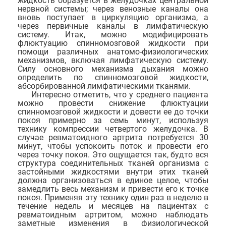
жидкость образуется в желудочках центральной
нервной системы; через венозные каналы она
вновь поступает в циркуляцию организма, а
через первичные каналы в лимфатическую
систему. Итак, можно модифицировать
флюктуацию спинномозговой жидкости при
помощи различных анатомо-физиологических
механизмов, включая лимфатическую систему.
Силу основного механизма дыхания можно
определить по спинномозговой жидкости,
абсорбированной лимфатическими тканями.
Интересно отметить, что у среднего пациента
можно провести снижение флюктуации
спинномозговой жидкости и довести ее до точки
покоя примерно за семь минут, используя
технику компрессии четвертого желудочка. В
случае ревматоидного артрита потребуется 30
минут, чтобы успокоить поток и провести его
через точку покоя. Это ощущается так, будто вся
структура соединительных тканей организма с
застойными жидкостями внутри этих тканей
должна организоваться в единое целое, чтобы
замедлить весь механизм и привести его к точке
покоя. Применяя эту технику один раз в неделю в
течение недель и месяцев на пациентах с
ревматоидным артритом, можно наблюдать
заметные изменения в физиологической