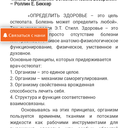
– Роллин Е. Беккер
«ОПРЕДЕЛИТЬ ЗДОРОВЬЕ – это цель
остеопата. Болезнь может определить любой».
Так высказывался Э.Т. Стилл. Здоровье – это
больше, чем просто отсутствие болезни
Связаться с нами
или травмы; это живое анатомо-физиологическое
функционирование, физическое, умственное и
духовное.
Основные принципы, которых придерживается
врач-остеопат:
1. Организм – это единое целое.
2. Организм – механизм саморегулирования.
3. Организму свойственна врожденная
способность лечить себя.
4. Структура и функция соответственно
взаимосвязаны.
Основываясь на этих принципах, организм
пользуется временем, тканями и потоками
жидкости как рабочими инструментами для