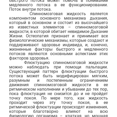
быстрого потока может помочь в понимании
медленного потока в ее функционировании.
Поток внутри потока.
Спинномозговая жидкость является
компонентом основного механизма дыхания,
который в основном и состоит из высочайшего
из известных элементов – спинномозговой
жидкости, в которой обитает невидимое Дыхание
Жизни. Остеопатия признает и принимает все
физиологические механизмы, которые создают и
поддерживают здоровье индивида, и, конечно,
жизненные факторы быстрого и медленного
потоков являются основными аспектами этих
факторов здоровья.
Флюктуацию спинномозговой жидкости
можно наблюдать при помощи пальпации.
Существующий паттерн флюктуации быстрого
потока может быть модифицирован мягким,
разумным и постепенным ограничением
движения спинномозговой жидкости в ее
ритмическом наполнении и убывании до тех пор,
пока флюктуация не снизится до и не пройдет
точку покоя. По мере того, как жидкость
проходит через эту точку покоя, в ее
ритмической флюктуации происходят изменения,
которые благотворно влияют на всю
физиологию организма – краткая, но мощная