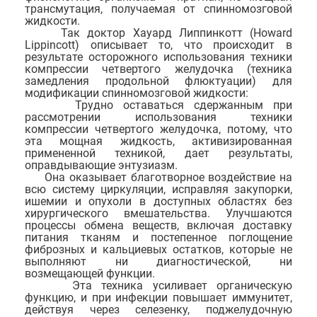
трансмутация, получаемая от спинномозговой
жидкости.
Так доктор Хауард Липпинкотт (Howard
Lippincott) описывает то, что происходит в
результате осторожного использования техники
компрессии четвертого желудочка (техника
замедления продольной флюктуации) для
модификации спинномозговой жидкости:
Трудно оставаться сдержанным при
рассмотрении использования техники
компрессии четвертого желудочка, потому, что
эта мощная жидкость, активизированная
примененной техникой, дает результаты,
оправдывающие энтузиазм.
Она оказывает благотворное воздействие на
всю систему циркуляции, исправляя закупорки,
ишемии и опухоли в доступных областях без
хирургического вмешательства. Улучшаются
процессы обмена веществ, включая доставку
питания тканям и постепенное поглощение
фиброзных и кальциевых остатков, которые не
выполняют ни диагностической, ни
возмещающей функции.
Эта техника усиливает органическую
функцию, и при инфекции повышает иммунитет,
действуя через селезенку, поджелудочную