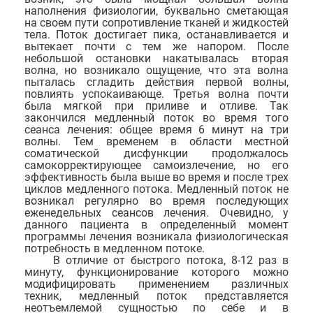
наполнения физиологии, буквально сметающая
на своем пути сопротивление тканей и жидкостей
тела. Поток достигает пика, останавливается и
вытекает почти с тем же напором. После
небольшой остановки накатывалась вторая
волна, но возникало ощущение, что эта волна
пыталась сгладить действия первой волны,
повлиять успокаивающе. Третья волна почти
была мягкой при приливе и отливе. Так
закончился медленный поток во время того
сеанса лечения: общее время 6 минут на три
волны. Тем временем в области местной
соматической дисфункции продолжалось
самокорректирующее самоизлечение, но его
эффективность была выше во время и после трех
циклов медленного потока. Медленный поток не
возникал регулярно во время последующих
еженедельных сеансов лечения. Очевидно, у
данного пациента в определенный момент
программы лечения возникала физиологическая
потребность в медленном потоке.
В отличие от быстрого потока, 8-12 раз в
минуту, функционирование которого можно
модифицировать применением различных
техник, медленный поток представляется
неотъемлемой сущностью по себе и в