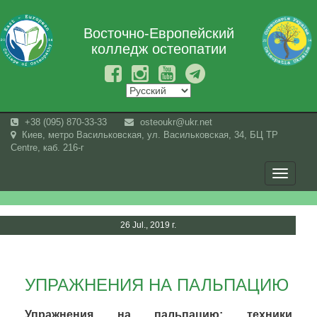
Восточно-Европейский
колледж остеопатии
+38 (095) 870-33-33
osteoukr@ukr.net
Киев, метро Васильковская, ул. Васильковская, 34, БЦ TP
Centre, каб. 216-г
Toggle
navigati
26 Jul., 2019 г.
УПРАЖНЕНИЯ НА ПАЛЬПАЦИЮ
Упражнения на пальпацию: техники