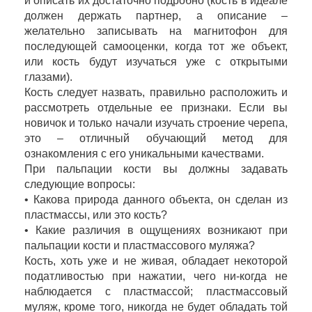
и описать их достаточно подробно (кость в идеале
должен держать партнер, а описание –
желательно записывать на магнитофон для
последующей самооценки, когда тот же объект,
или кость будут изучаться уже с открытыми
глазами).
Кость следует назвать, правильно расположить и
рассмотреть отдельные ее признаки. Если вы
новичок и только начали изучать строение черепа,
это – отличный обучающий метод для
ознакомления с его уникальными качествами.
При пальпации кости вы должны задавать
следующие вопросы:
• Какова природа данного объекта, он сделан из
пластмассы, или это кость?
• Какие различия в ощущениях возникают при
пальпации кости и пластмассового муляжа?
Кость, хоть уже и не живая, обладает некоторой
податливостью при нажатии, чего ни-когда не
наблюдается с пластмассой; пластмассовый
муляж, кроме того, никогда не будет обладать той