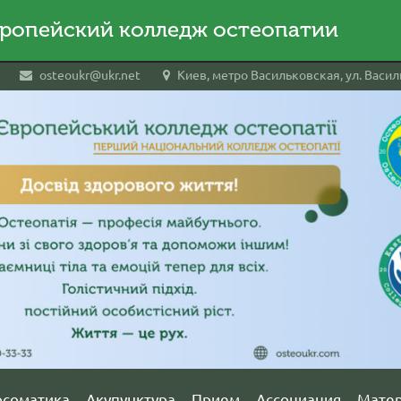
ропейский колледж остеопатии
osteoukr@ukr.net
Киев, метро Васильковская, ул. Василь
осоматика
Акупунктура
Прием
Ассоциация
Мате