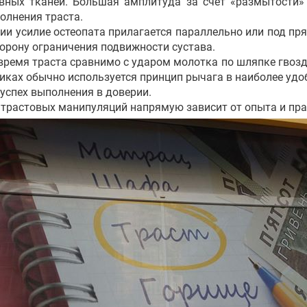
вных тканей. Большая ампли­туда за счет «размытости»
олнения траста.
усилие остеопата прилагается параллельно или под пря
торону ограничения подвижности сустава.
емя траста сравнимо с ударом молотка по шляпке гвозд
никах обычно используется принцип рычага в наибо­лее удо
– успех выполнения в доверии.
трастовых манипуляций напрямую зависит от опыта и пра