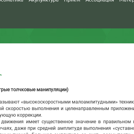
Т
стрые толчковые манипуляции)
называют «высокоскоростными малоамлитудными» техник
 скоростью выполнения и целенаправленным приложение
ебующую коррекции.
жения имеет существенное значение в правильном в
учаях, даже при средней амплитуде выполнения «сустав