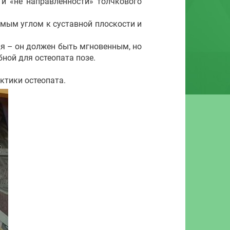
 и «не направленности» толчкового
мым углом к суставной плоскости и
я – он должен быть мгновенным, но
бной для остеопата позе.
ктики остеопата.