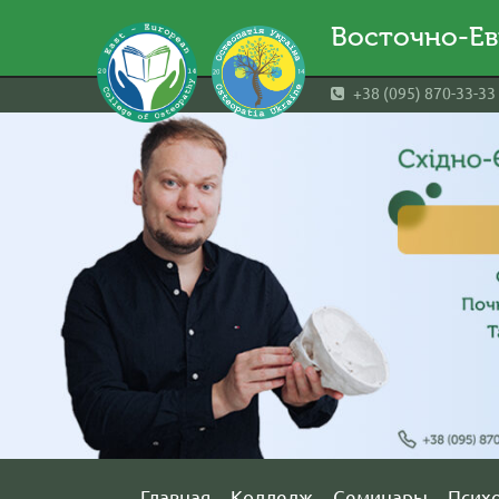
Восточно-Ев
+38 (095) 870-33-33
Главная
Колледж
Семинары
Псих