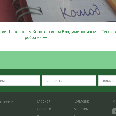
патии Шараповым Константином Владимировичем
Техник
ребрами
опатии
Главная
Колледж
М
Новости
Магазин