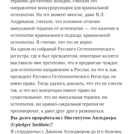
терапию достаточно холодно, считали это
направление конкурирующим для краниальной
остеопатии. На тот момент многие, даже В.Л.
Андрианов, считали, что основное отличие
мануальной терапии от остеопатии — это наличие в
остеопатии краниального подхода, краниальной
остеопатии. Я считаю, что это не верно.
На одном из собраний Русского Остеопатического
регистра, где я был президентом, некоторые коллеги
выставили мне претензию, что я продвигаю чуждое
для остеопатии направление в России, на что я, как
президент Русского Остеопатического Регистра, не
имею права. Тогда удалось доказать, что это не совсем
так, и что все концепции имеют право на
существование, что ни мануальная терапия, ни
остеопатия, ни кранио-сакральная терапия не
противоречат, а дают друг другу развиваться.
Вы долго проработали с Институтом Апледжера
(
U
pledger
Institute
)?
Я сотрудничал с Джоном Апледжером до его болезни,