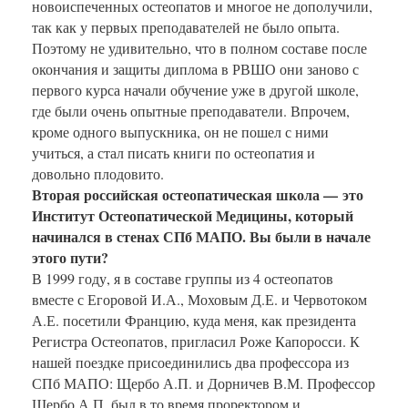
новоиспеченных остеопатов и многое не дополучили,
так как у первых преподавателей не было опыта.
Поэтому не удивительно, что в полном составе после
окончания и защиты диплома в РВШО они заново с
первого курса начали обучение уже в другой школе,
где были очень опытные преподаватели. Впрочем,
кроме одного выпускника, он не пошел с ними
учиться, а стал писать книги по остеопатия и
довольно плодовито.
Вторая российская остеопатическая школа —
это
Институт Остеопатической Медицины, который
начинался в стенах СПб МАПО. Вы были в начале
этого пути?
В 1999 году, я в составе группы из 4 остеопатов
вместе с Егоровой И.А., Моховым Д.Е. и Червотоком
А.Е. посетили Францию, куда меня, как президента
Регистра Остеопатов, пригласил Роже Капоросси. К
нашей поездке присоединились два профессора из
СПб МАПО: Щербо А.П. и Дорничев В.М. Профессор
Щербо А.П. был в то время проректором и