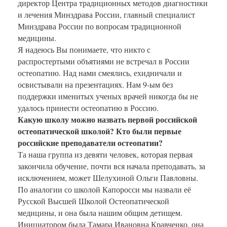
директор Центра традиционных методов диагностики
и лечения Минздрава России, главный специалист
Минздрава России по вопросам традиционной
медицины.
Я надеюсь Вы понимаете, что никто с
распростертыми объятиями не встречал в России
остеопатию. Над нами смеялись, ехидничали и
освистывали на презентациях. Нам 9-ым без
поддержки именитых ученых врачей никогда бы не
удалось принести остеопатию в Россию.
Какую школу можно назвать первой российской
остеопатической школой? Кто были первые
российские преподаватели остеопатии?
Та наша группа из девяти человек, которая первая
закончила обучение, почти вся начала преподавать, за
исключением, может Шелухиной Ольги Павловны.
По аналогии со школой Капоросси мы назвали её
Русской Высшей Школой Остеопатической
медицины, и она была нашим общим детищем.
Инициатором была Тамара Ивановна Кравченко, она