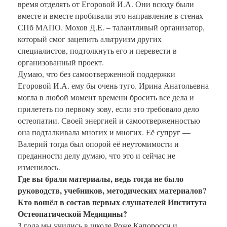
время отделять от Егоровой И.А. Они всюду были
вместе и вместе пробивали это направление в стенах
СПб МАПО. Мохов Д.Е. – талантливый организатор,
который смог зацепить альтруизм других
специалистов, подтолкнуть его и перевести в
организованный проект.
Думаю, что без самоотверженной поддержки
Егоровой И.А. ему бы очень туго. Ирина Анатольевна
могла в любой момент времени бросить все дела и
прилететь по первому зову, если это требовало дело
остеопатии. Своей энергией и самоотверженностью
она подталкивала многих и многих. Её супруг —
Валерий тогда был опорой её неутомимости и
преданности делу думаю, что это и сейчас не
изменилось.
Где вы брали материалы, ведь тогда не было
руководств, учебников, методических материалов?
Кто вошёл в состав первых слушателей Института
Остеопатической Медицины?
3 года мы учились в школе Роже Капоросси и