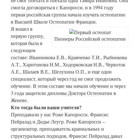
не смог поехать и поехала одна Тамара Ивановна. Она
смогла договориться с Капоросси, и в 1994 году
первая российская группа начала изучать остеопатию
в Высшей Школе Остеопатии Франции.
Я вошел в
первую группу,
Пионеры Российской остеопатии
которая была в
следующем
составе: Иванникова Е.В., Кравченко Т.И., Рыбникова
А.Т., Харитонова Н.М., Ходорковская Н.В., Червоток
А.Е., Шалаев В.Е., Шелухина О.П., и еще один
специалист, который через год не смог продолжить
обучение. В этом составе мы начали обучение и через
3 года защитили дипломы Доктора Остеопатии в
Женеве.
Кто тогда были ваши учителя?
Преподавали у нас Роже Капоросси, Франсис
Пейралад и Дидье Леугр. Роже Капоросси –
организатор, преподаватель краниальных и
структуральных подходов, Франсис Пейралад давал