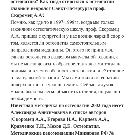
остеопатию? Как тогда относился к остеопатии
главный невролог Санкт-Петербурга проф.
Скоромец А.А?
Помню, как где-то в 1997-1998гг, когда мы только
закончили остеопатическую школу, проф. Скоромец
А.А. пришел с супругой и у нас возник жаркий спор о
том, является ли остеопатия самостоятельным
направлением медицины. Он этого не принимал,
считал остеопатию разделом мануальной терапии, а
мы не могли доказать обратное, так как сами тогда не
понимали в чем особенность остеопатии, и её отличие
от мануальной терапии. Мы сами знали остеопатию
поверхностно, на уровне техник. Сейчас, я думаю,
можно было бы легко объяснить отличия, но уже нет
необходимости.
Известная методичка по остеопатии 2003 года несёт
Александра Анисимовича в списке авторов
(Скоромец А.А., Егорова И.А., Карпеев А.А.,
Кравченко Т.И., Мохов Д.Е. Остеопатия.
Методические рекомендации Минздрава РФ №