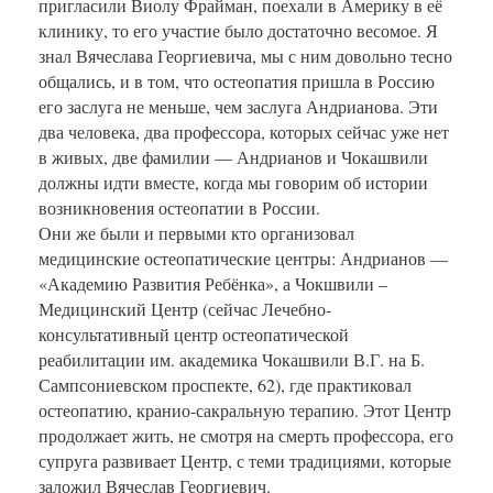
пригласили Виолу Фрайман, поехали в Америку в её
клинику, то его участие было достаточно весомое. Я
знал Вячеслава Георгиевича, мы с ним довольно тесно
общались, и в том, что остеопатия пришла в Россию
его заслуга не меньше, чем заслуга Андрианова. Эти
два человека, два профессора, которых сейчас уже нет
в живых, две фамилии — Андрианов и Чокашвили
должны идти вместе, когда мы говорим об истории
возникновения остеопатии в России.
Они же были и первыми кто организовал
медицинские остеопатические центры: Андрианов —
«Академию Развития Ребёнка», а Чокшвили –
Медицинский Центр (сейчас Лечебно-
консультативный центр остеопатической
реабилитации им. академика Чокашвили В.Г. на Б.
Сампсониевском проспекте, 62), где практиковал
остеопатию, кранио-сакральную терапию. Этот Центр
продолжает жить, не смотря на смерть профессора, его
супруга развивает Центр, с теми традициями, которые
заложил Вячеслав Георгиевич.