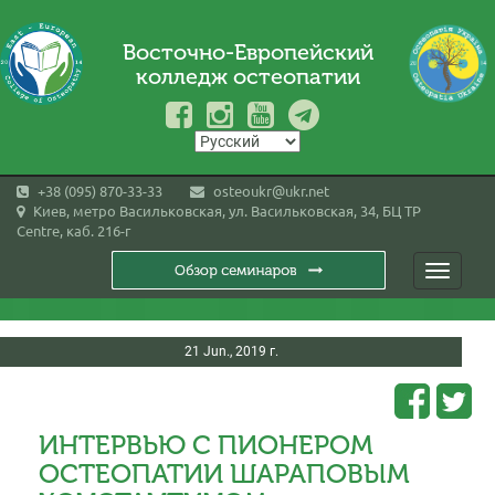
Восточно-Европейский
колледж остеопатии
+38 (095) 870-33-33
osteoukr@ukr.net
Киев, метро Васильковская, ул. Васильковская, 34, БЦ TP
Centre, каб. 216-г
Toggle
navigati
21 Jun., 2019 г.
ИНТЕРВЬЮ С ПИОНЕРОМ
ОСТЕОПАТИИ ШАРАПОВЫМ