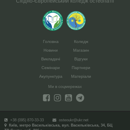
Східно-Європейський коледж остеопатії
Головна
Коледж
Новини
Магазин
Викладачі
Вiдгуки
Семінари
Партнери
Акупунктура
Матеріали
Ми в соцмережах
+38 (095) 870-33-33
osteoukr@ukr.net
Київ, метро Васильківська, вул. Васильківська, 34, БЦ