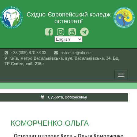
Східно-Європейський коледж
остеопатії
+38 (095) 870-33-33
osteoukr@ukr.net
Київ, метро Васильківська, вул. Васильківська, 34, БЦ
TP Centre, каб. 216-г
Toggle
navigati
Суббота, Воскресенье
КОМОРЧЕНКО ОЛЬГА
Остеопат в городе Киев – Ольга Коморченко