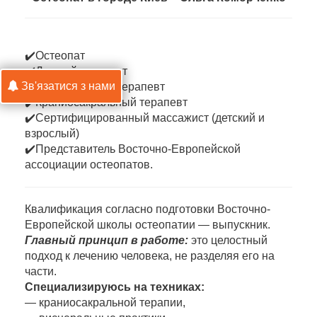
✔️Остеопат
✔️Детский остеопат
Зв'язатися з нами
✔️Висцеральный терапевт
✔️Краниосакральный терапевт
✔️Сертифицированный массажист (детский и
взрослый)
✔️Представитель Восточно-Европейской
ассоциации остеопатов.
Квалификация согласно подготовки Восточно-
Европейской школы остеопатии — выпускник.
Главный принцип в работе:
это целостный
подход к лечению человека, не разделяя его на
части.
Специализируюсь на техниках:
— краниосакральной терапии,