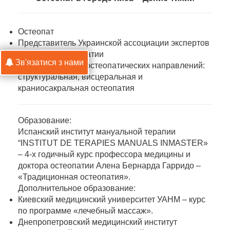
Остеопат
Представитель Украинской ассоциации экспертов
массажа и остеопатии
Зв'язатися з нами
Специалист всех остеопатических направлений:
структуральная, висцеральная и
краниосакральная остеопатия
Образование:
Испанский институт мануальной терапии
“INSTITUT DE TERAPIES MANUALS INMASTER»
– 4-х годичный курс профессора медицины и
доктора остеопатии Алена Бернарда Гарридо –
«Традиционная остеопатия».
Дополнительное образование:
Киевский медицинский университет УАНМ – курс
по программе «лечебный массаж».
Днепропетровский медицинский институт