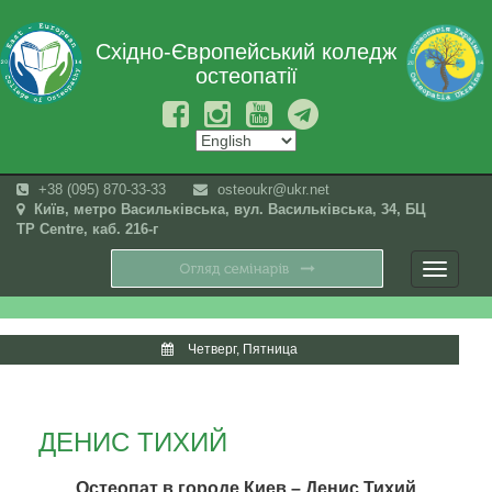
Східно-Європейський коледж
остеопатії
+38 (095) 870-33-33
osteoukr@ukr.net
Київ, метро Васильківська, вул. Васильківська, 34, БЦ
TP Centre, каб. 216-г
Toggle
navigati
Четверг, Пятница
ДЕНИС ТИХИЙ
Остеопат в городе Киев – Денис Тихий