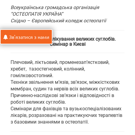
Всеукраїнська громадська організація
“ОСТЕОПАТІЯ УКРАЇНА”
Східно – Європейський коледж остеопатії
Зв'язатися з нами
Остеопатичне лікування великих суглобів.
Семінар в Києві
Плечовий, ліктьовий, променезап’ястковий,
хребет, тазостегновий, колінний,
гомілковостопний.
Техніки звільнення м’язів, зв’язок, міжкісткових
мембран, судин та нервів всіх великих суглобів.
Причинно-наслідкові зв’язки і відповідності в
роботі великих суглобів.
Семінари для фахівців та вузькоспеціалізованих
лікарів, розраховані на практикуючих терапевтів
з базовими знаннями в остеопатії.