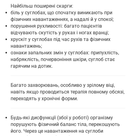
Найбільш поширені скарги:
біль у суглобах, що спочатку виникають при
фізичних навантаженнях, а надалі й у спокої;
порушення рухливості: багато пацієнтів
відчувають скутість у руках і ногах вранці;
хрускіт у суглобах під час рухів та фізичних
навантажень;
ознаки запальних змін у суглобах: припухлість,
набряклість, почервоніння шкіри, суглоб стає
гарячим на дотик.
Багато захворювань, особливо у зрілому віці,
навіть якщо проводиться терапія повному обсязі,
переходять у хронічні форми.
Будь-які дисфункції (збої у роботі) організму
порушують фізичний баланс тіла, перекошують
його. Через це навантаження на суглоби