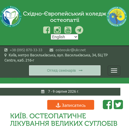
Східно-Європейський коледж
остеопатії
+38 (095) 870-33-33
osteoukr@ukr.net
Київ, метро Васильківська, вул. Васильківська, 34, БЦ TP
Centre, каб. 216-г
Toggle
navigati
7 - 9 серпня 2026 г.
Записатись
КИЇВ. ОСТЕОПАТИЧНЕ
ЛІКУВАННЯ ВЕЛИКИХ СУГЛОБІВ