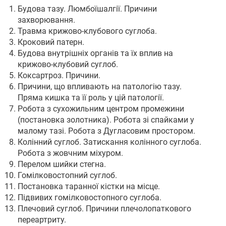
Будова тазу. Люмбоїшалгії. Причини
захворювання.
Травма крижово-клубового суглоба.
Кроковий патерн.
Будова внутрішніх органів та їх вплив на
крижово-клубовий суглоб.
Коксартроз. Причини.
Причини, що впливають на патологію тазу.
Пряма кишка та її роль у цій патології.
Робота з сухожильним центром промежини
(постановка золотника). Робота зі спайками у
малому тазі. Робота з Дугласовим простором.
Колінний суглоб. Затискання колінного суглоба.
Робота з жовчним міхуром.
Перелом шийки стегна.
Гомілковостопний суглоб.
Постановка таранної кістки на місце.
Підвивих гомілковостопного суглоба.
Плечовий суглоб. Причини плечолопаткового
переартриту.