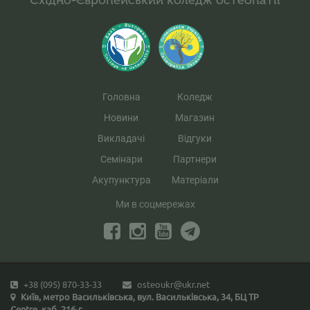
Східно-Європейський коледж остеопатії
Головна
Коледж
Новини
Магазин
Викладачі
Вiдгуки
Семінари
Партнери
Акупунктура
Матеріали
Ми в соцмережах
+38 (095) 870-33-33
osteoukr@ukr.net
Київ, метро Васильківська, вул. Васильківська, 34, БЦ TP
Centre, каб. 216-г