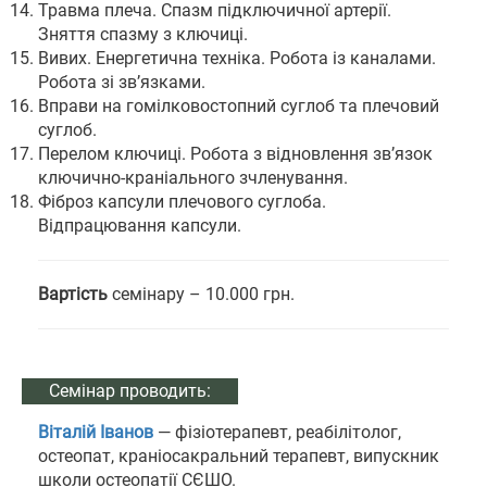
Травма плеча. Спазм підключичної артерії.
Зняття спазму з ключиці.
Вивих. Енергетична техніка. Робота із каналами.
Робота зі зв’язками.
Вправи на гомілковостопний суглоб та плечовий
суглоб.
Перелом ключиці. Робота з відновлення зв’язок
ключично-краніального зчленування.
Фіброз капсули плечового суглоба.
Відпрацювання капсули.
Вартість
семінару – 10.000 грн.
Семінар проводить:
Віталій Іванов
— фізіотерапевт, реабілітолог,
остеопат, краніосакральний терапевт, випускник
школи остеопатії СЄШО.