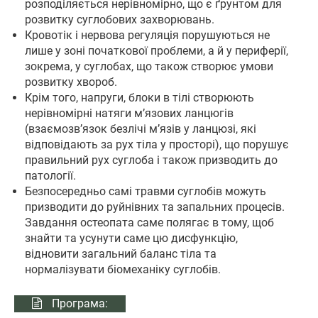
розподіляється нерівномірно, що є ґрунтом для
розвитку суглобових захворювань.
Кровотік і нервова регуляція порушуються не
лише у зоні початкової проблеми, а й у периферії,
зокрема, у суглобах, що також створює умови
розвитку хвороб.
Крім того, напруги, блоки в тілі створюють
нерівномірні натяги м’язових ланцюгів
(взаємозв’язок безлічі м’язів у ланцюзі, які
відповідають за рух тіла у просторі), що порушує
правильний рух суглоба і також призводить до
патології.
Безпосередньо самі травми суглобів можуть
призводити до руйнівних та запальних процесів.
Завдання остеопата саме полягає в тому, щоб
знайти та усунути саме цю дисфункцію,
відновити загальний баланс тіла та
нормалізувати біомеханіку суглобів.
Програма: