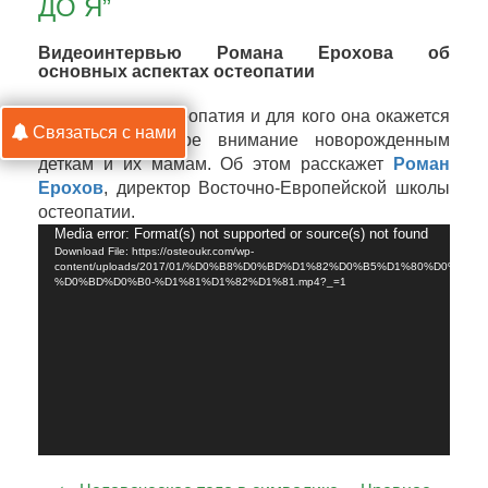
ДО Я”
Видеоинтервью Романа Ерохова об
основных аспектах остеопатии
Что такое остеопатия и для кого она окажется
Связаться с нами
полезной? Особое внимание новорожденным
деткам и их мамам. Об этом расскажет
Роман
Ерохов
, директор Восточно-Европейской школы
остеопатии.
Video
Media error: Format(s) not supported or source(s) not found
Download File: https://osteoukr.com/wp-
Player
content/uploads/2017/01/%D0%B8%D0%BD%D1%82%D0%B5%D1%80%D0%B2%
%D0%BD%D0%B0-%D1%81%D1%82%D1%81.mp4?_=1