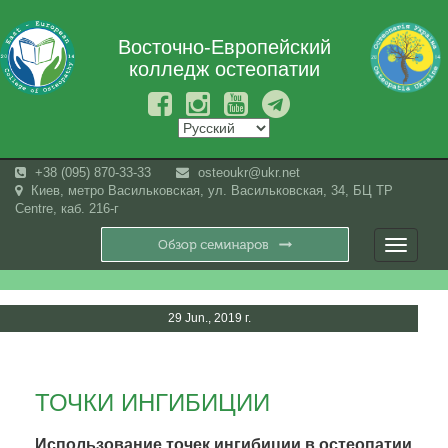
Восточно-Европейский
колледж остеопатии
+38 (095) 870-33-33
osteoukr@ukr.net
Киев, метро Васильковская, ул. Васильковская, 34, БЦ TP
Centre, каб. 216-г
Toggle
navigati
29 Jun., 2019 г.
ТОЧКИ ИНГИБИЦИИ
Использование точек ингибиции в остеопатии