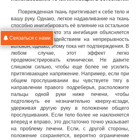
Поврежденная ткань притягивает к себе тело и
вашу руку. Однако, легкое надавливание на ткань
способно инигибировать её влияние на остальное
тело. Я полагаю, что эта ингибиция объясняется
Связаться с нами
механическим воздействием на непрерывность
волокон, однако, этому пока нет подтверждения. В
любом случае, этот эффект легко
продемонстрировать клинически. Не давите
слишком сильно, чтобы еще более не усилить
притягивающее напряжение. Например, если при
общем прослушивании вы чувствуете тягу в
направлении правого подреберья, расположите
пальцы одной руки ниже печени, чтобы
подтолкнуть ее незначительно кверху-ксзади,
удерживая другую руку в положении общего
прослушивания. Если тело более не наклоняется
вперед и вправо, это достаточно точно указывает
на проблему печени. Если, с другой стороны,
положение сохраняется, вероятно ограничение