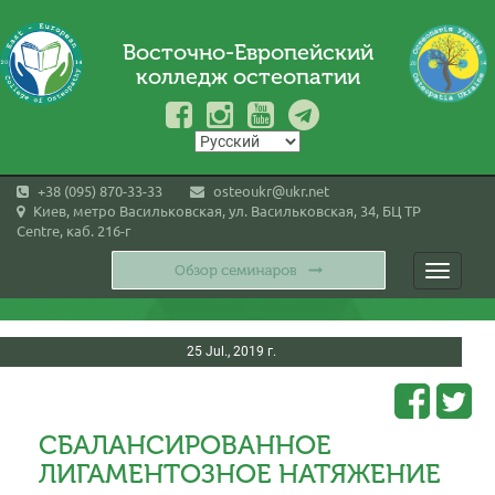
Восточно-Европейский
колледж остеопатии
+38 (095) 870-33-33
osteoukr@ukr.net
Киев, метро Васильковская, ул. Васильковская, 34, БЦ TP
Centre, каб. 216-г
Toggle
navigati
25 Jul., 2019 г.
CБАЛАНСИРОВАННОЕ
ЛИГАМЕНТОЗНОЕ НАТЯЖЕНИЕ