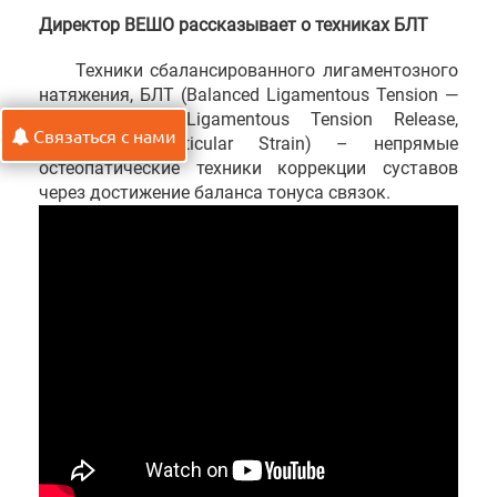
Директор ВЕШО рассказывает о техниках БЛТ
Техники сбалансированного лигаментозного
натяжения, БЛТ (Balanced Ligamentous Tension —
BLT, Balanced Ligamentous Tension Release,
Связаться с нами
Ligamentous Articular Strain) – непрямые
остеопатические техники коррекции суставов
через достижение баланса тонуса связок.