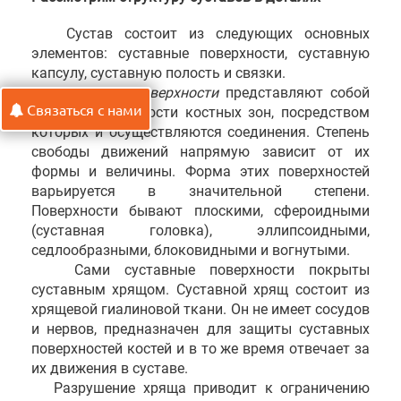
Сустав состоит из следующих основных
элементов: суставные поверхности, суставную
капсулу, суставную полость и связки.
Суставные поверхности
представляют собой
Связаться с нами
гладкие поверхности костных зон, посредством
которых и осуществляются соединения. Степень
свободы движений напрямую зависит от их
формы и величины. Форма этих поверхностей
варьируется в значительной степени.
Поверхности бывают плоскими, сфероидными
(суставная головка), эллипсоидными,
седлообразными, блоковидными и вогнутыми.
Сами суставные поверхности покрыты
суставным хрящом. Суставной хрящ состоит из
хрящевой гиалиновой ткани. Он не имеет сосудов
и нервов, предназначен для защиты суставных
поверхностей костей и в то же время отвечает за
их движения в суставе.
Разрушение хряща приводит к ограничению