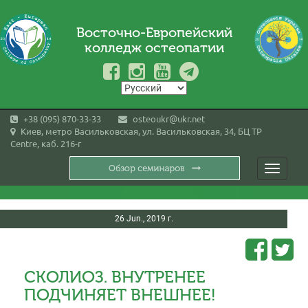
Восточно-Европейский
колледж остеопатии
+38 (095) 870-33-33
osteoukr@ukr.net
Киев, метро Васильковская, ул. Васильковская, 34, БЦ TP
Centre, каб. 216-г
Toggle
navigati
26 Jun., 2019 г.
СКОЛИОЗ. ВНУТРЕНЕЕ
ПОДЧИНЯЕТ ВНЕШНЕЕ!