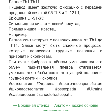
Лёгкие Th1-Th11;
Пищевод имеет жёсткую фиксацию с передней
продольной связкой С5-Th3 и Th12-L1;
Брюшина L1-S1-S3;
Сигмовидная кишка – левый полутаз;
Прямая кишка – крестец.
Например:
Лёгкое контактирует с позвоночником от Th1 до
Th11. Здесь могут быть спаечные процессы,
которые вовлекают грудные позвонки и
приводят к сколиозам.
При очаге фиброза к лёгком уменьшается его
объём, париетальная плевра стягивается,
уменьшается объём соответствующей половины
грудной клетки – cколиоз.
#остеопатия #Украина #восточноевропейская
#школаостеопатии #osteopatia #Ukraine
#eastEuropean #schoolofosteopatia
Брюшная стенка
Анатомические основы
остеопатии