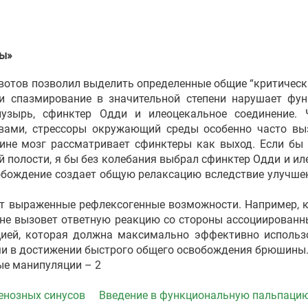
ны»
ов позволил выделить определенные общие “критически
ли спазмирование в значительной степени нарушает фун
пузырь, сфинктер Одди и илеоцекальное соединение.
овами, стрессоры окружающий среды особенно часто в
чине мозг рассматривает сфинктеры как выход. Если б
полости, я бы без колебания выбрал сфинктер Одди и ил
обождение создает общую релаксацию вследствие улучше
ыраженные рефлексогенные возможности. Например, ко
не вызовет ответную реакцию со стороны ассоциированн
цией, которая должна максимально эффективно использ
и в достижении быстрого общего освобождения брюшины
е манипуляции – 2
енозных синусов
Введение в функциональную пальпаци