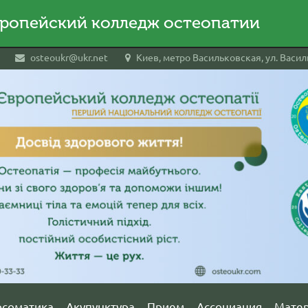
ропейский колледж остеопатии
osteoukr@ukr.net
Киев, метро Васильковская, ул. Василь
осоматика
Акупунктура
Прием
Ассоциация
Мате