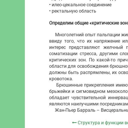
• илео-цекальное соединение
• ректальную область
Определим общие «критические зо
Многолетний опыт пальпации живот
ввиду того, что их напряжение и
интерес представляют желчный 
соматизации стресса, другими сл
критических зон. По какой-то при
области для освобождения брюшной 
должны быть распрямлены, их осв
кровотока.
Брюшинные прикрепления имеют в
брьжейки и сигмовидном мезоколо
обладает чувствительной иннерва
являются наилучшими посредникам
Жан-Пьер Барраль – Висцеральны
Структура и функции в