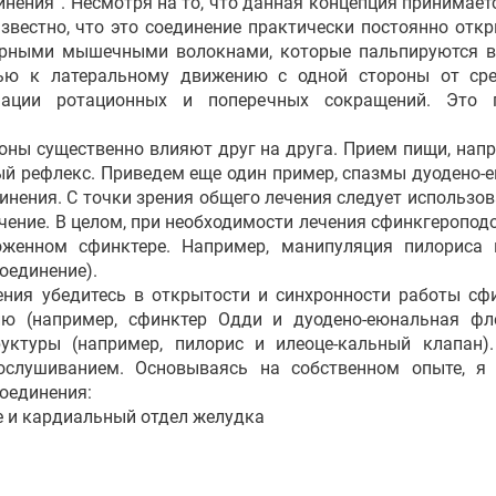
нения”. Несмотря на то, что данная концепция принимается
звестно, что это соединение практически постоянно отк
ярными мышечными волокнами, которые пальпируются в
ью к латеральному движению с одной стороны от ср
нации ротационных и поперечных сокращений. Это 
 существенно влияют друг на друга. Прием пищи, напр
й рефлекс. Приведем еще один пример, спазмы дуодено-
нения. С точки зрения общего лечения следует использов
ечение. В целом, при необходимости лечения сфинкгеропод
оженном сфинктере. Например, манипуляция пилориса
оединение).
ия убедитесь в открытости и синхронности работы сфи
ию (например, сфинктер Одди и дуодено-еюнальная фл
уктуры (например, пилорис и илеоце-кальный клапан).
ослушиванием. Основываясь на собственном опыте, я
оединения:
е и кардиальный отдел желудка