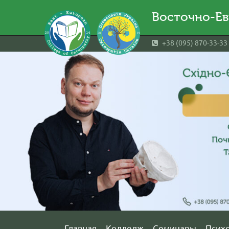
Восточно-Ев
+38 (095) 870-33-33
Главная
Колледж
Семинары
Псих