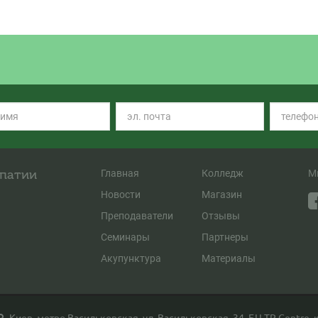
опатии
Главная
Колледж
М
Новости
Магазин
Преподаватели
Отзывы
Семинары
Партнеры
Акупунктура
Материалы
Киев, метро Васильковская, ул. Васильковская, 34, БЦ TP Centre, к