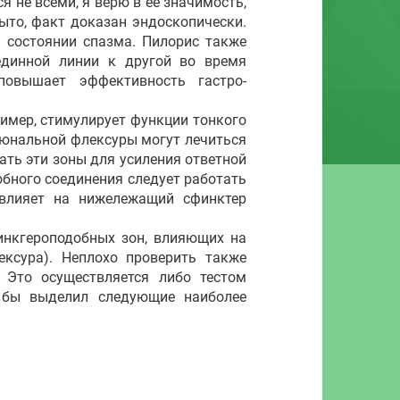
 не всеми, я верю в ее значимость,
рыто, факт доказан эндоскопически.
 состоянии спазма. Пилорис также
единной линии к другой во время
повышает эффективность гастро-
имер, стимулирует функции тонкого
еюнальной флексуры могут лечиться
ать эти зоны для усиления ответной
обного соединения следует работать
 влияет на нижележащий сфинктер
нкгероподобных зон, влияющих на
ексура). Неплохо проверить также
 Это осуществляется либо тестом
 бы выделил следующие наиболее