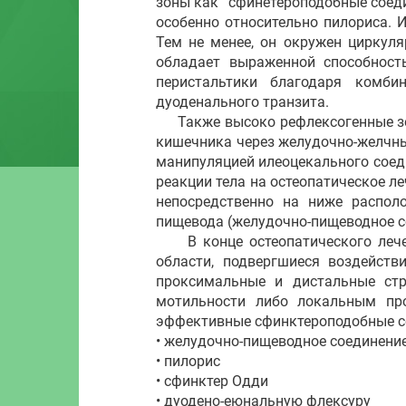
зоны как “сфинетероподобные соеди
особенно относительно пилориса. И
Тем не менее, он окружен циркул
обладает выраженной способност
перистальтики благодаря комби
дуоденального транзита.
Также высоко рефлексогенные зоны
кишечника через желудочно-желчны
манипуляцией илеоцекального соеди
реакции тела на остеопатическое л
непосредственно на ниже распол
пищевода (желудочно-пищеводное с
В конце остеопатического лечен
области, подвергшиеся воздейств
проксимальные и дистальные стр
мотильности либо локальным пр
эффективные сфинктероподобные с
• желудочно-пищеводное соединени
• пилорис
• сфинктер Одди
• дуодено-еюнальную флексуру