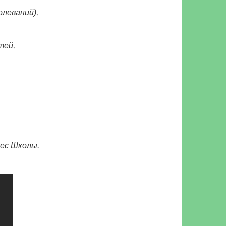
олеваний),
тей,
нес Школы.