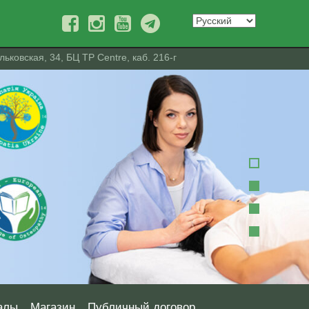
ьковская, 34, БЦ TP Centre, каб. 216-г
алы
Магазин
Публичный договор