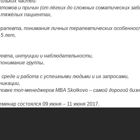
ольких частей:
птомов и причин (от лёгких до сложных соматических заб
х тяжёлых пациентах,
терапевта, понимания личных терапевтических особеннос
 5 лет,
евта, интуиции и наблюдательности,
понимание группы,
 среде и работа с успешными людьми и их запросами,
никации,
товке топ-менеджеров MBA Skolkovo – самой дорогой биз
семинар состоялся 09 июня – 11 июня 2017.