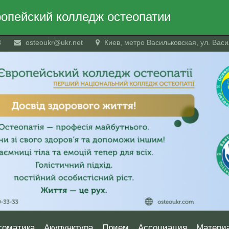
опейский колледж остеопатии
3
osteoukr@ukr.net
Киев, метро Васильковская, ул. Васил
соматика
Акупунктура
Прием
Ассоциация
Матери