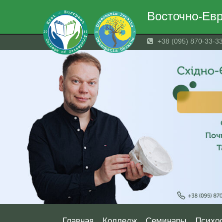
Восточно-Евр
+38 (095) 870-33-3
Главная
Колледж
Семинары
Психо