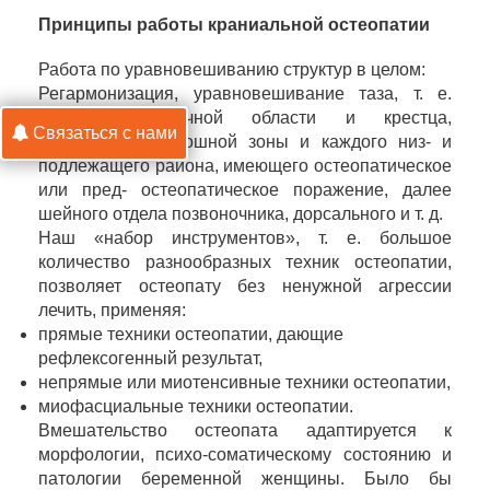
Принципы работы краниальной остеопатии
Работа по уравновешиванию структур в целом:
Регармонизация, уравновешивание таза, т. е.
крестцово-поясничной области и крестца,
Связаться с нами
крестцово-подвздошной зоны и каждого низ- и
подлежащего района, имеющего остеопатическое
или пред- остеопатическое поражение, далее
шейного отдела позвоночника, дорсального и т. д.
Наш «набор инструментов», т. е. большое
количество разнообразных техник остеопатии,
позволяет остеопату без ненужной агрессии
лечить, применяя:
прямые техники остеопатии, дающие
рефлексогенный результат,
непрямые или миотенсивные техники остеопатии,
миофасциальные техники остеопатии.
Вмешательство остеопата адаптируется к
морфологии, психо-соматическому состоянию и
патологии беременной женщины. Было бы