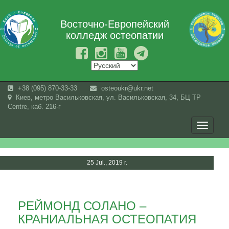
Восточно-Европейский
колледж остеопатии
+38 (095) 870-33-33
osteoukr@ukr.net
Киев, метро Васильковская, ул. Васильковская, 34, БЦ TP
Centre, каб. 216-г
Toggle
navigati
25 Jul., 2019 г.
РЕЙМОНД СОЛАНО –
КРАНИАЛЬНАЯ ОСТЕОПАТИЯ