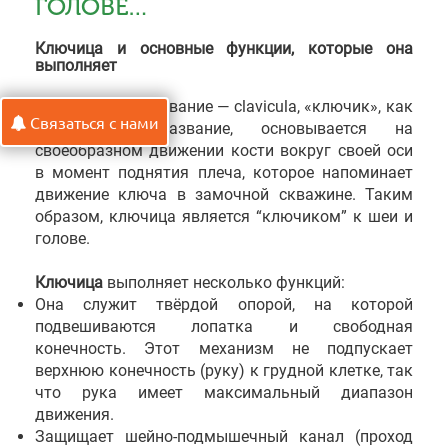
ГОЛОВЕ…
Ключица и основные функции, которые она
выполняет
Латинское название — clavicula, «ключик», как
Связаться с нами
и русское название, основывается на
своеобразном движении кости вокруг своей оси
в момент поднятия плеча, которое напоминает
движение ключа в замочной скважине. Таким
образом, ключица является “ключиком” к шеи и
голове.
Ключица
выполняет несколько функций:
Она служит твёрдой опорой, на которой
подвешиваются лопатка и свободная
конечность. Этот механизм не подпускает
верхнюю конечность (руку) к грудной клетке, так
что рука имеет максимальный диапазон
движения.
Защищает шейно-подмышечный канал (проход