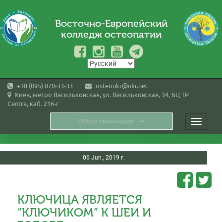
Восточно-Европейский
колледж остеопатии
+38 (095) 870-33-33
osteoukr@ukr.net
Киев, метро Васильковская, ул. Васильковская, 34, БЦ TP
Centre, каб. 216-г
Toggle
navigati
06 Jun., 2019 г.
КЛЮЧИЦА ЯВЛЯЕТСЯ
“КЛЮЧИКОМ” К ШЕИ И