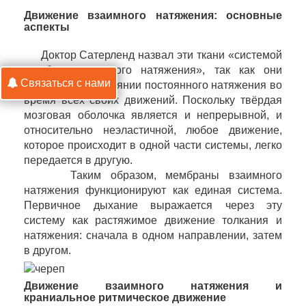
Движение взаимного натяжения: основные
аспекты
Доктор Сатерленд назвал эти ткани «системой
мембран взаимного натяжения», так как они
Связаться с нами
находятся в состоянии постоянного натяжения во
время всех своих движений. Поскольку твёрдая
мозговая оболочка является и непрерывной, и
относительно неэластичной, любое движение,
которое происходит в одной части системы, легко
передается в другую.
Таким образом, мембраны взаимного
натяжения функционируют как единая система.
Первичное дыхание выражается через эту
систему как растяжимое движение толкания и
натяжения: сначала в одном направлении, затем
в другом.
Движение взаимного натяжения и
краниальное ритмическое движение