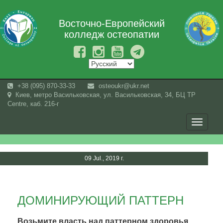
Восточно-Европейский
колледж остеопатии
+38 (095) 870-33-33
osteoukr@ukr.net
Киев, метро Васильковская, ул. Васильковская, 34, БЦ TP
Centre, каб. 216-г
Toggle
navigati
09 Jul., 2019 г.
ДОМИНИРУЮЩИЙ ПАТТЕРН
Возьмите власть над паттерном здоровья