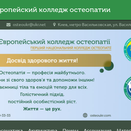
ропейский колледж остеопатии
osteoukr@ukr.net
Киев, метро Васильковская, ул. Василь
осоматика
Акупунктура
Прием
Ассоциация
Мате