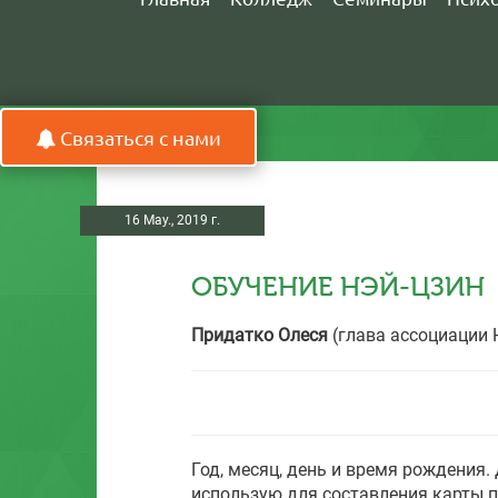
Связаться с нами
16 May., 2019 г.
ОБУЧЕНИЕ НЭЙ-ЦЗИН
Придатко Олеся
(глава ассоциации 
Год, месяц, день и время рождения.
использую для составления карты п