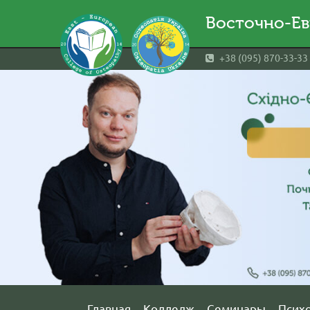
Восточно-Ев
+38 (095) 870-33-33
Главная
Колледж
Семинары
Псих