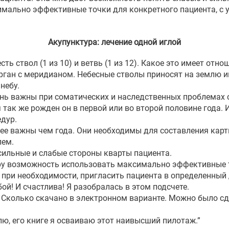
имально эффективные точки для конкретного пациента, с 
Акупунктура: лечение одной иглой
есть ствол (1 из 10) и ветвь (1 из 12). Какое это имеет от
рган с меридианом. Небесные стволы приносят на землю и
небу.
чень важны при соматических и наследственных проблемах 
так же рожден он в первой или во второй половине года. 
дур.
ее важны чем года. Они необходимы для составления карт
лем.
сильные и слабые стороны кварты пациента.
ору возможность использовать максимально эффективные т
, при необходимости, пригласить пациента в определенный 
ой! И счастлива! Я разобралась в этом подсчете.
 Сколько скачано в электронном варианте. Можно было сде
лю, его книге я осваиваю этот наивысший пилотаж.”