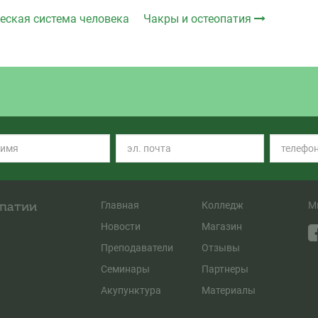
еская система человека
Чакры и остеопатия
опатии
Главная
Колледж
М
Новости
Магазин
Преподаватели
Отзывы
Семинары
Партнеры
Акупунктура
Материалы