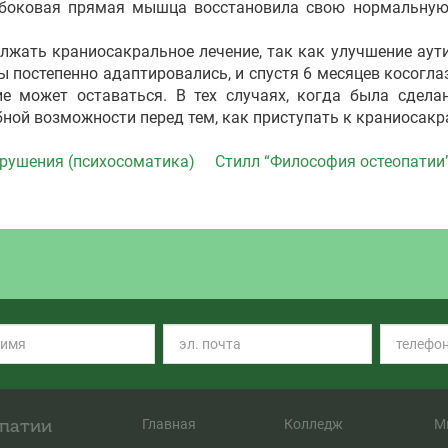
овая прямая мышца восстановила свою нормальную с
ать краниосакральное лечение, так как улучшение аути
 постепенно адаптировались, и спустя 6 месяцев косогла
ие может оставаться. В тех случаях, когда была сдела
бной возможности перед тем, как приступать к краниосак
рушения (психосоматика)
Стилл “Философия остеопатии
опатии
Главная
Колледж
М