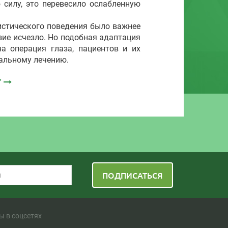
илу, это перевесило ослабленную
стического поведения было важнее
зие исчезло. Но подобная адаптация
на операция глаза, пациентов и их
ральному лечению.
”
ПОДПИСАТЬСЯ
ы в соцсетях