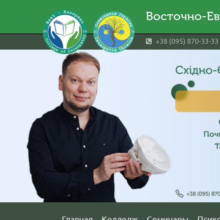
Восточно-Ев
+38 (095) 870-33-33
Главная
Колледж
Семинары
Псих