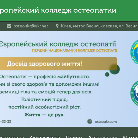
ропейский колледж остеопатии
osteoukr@ukr.net
Киев, метро Васильковская, ул. Василь
осоматика
Акупунктура
Прием
Ассоциация
Мате