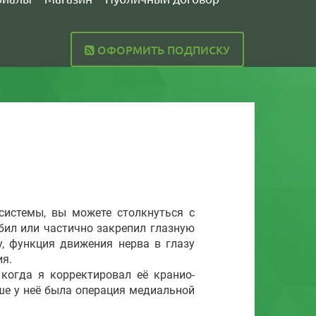
ОФОРМИТЬ ПОДПИСКУ
истемы, вы можете столкнуться с
абил или частично закрепил глазную
у, функция движения нерва в глазу
ия.
огда я корректировал её кранио-
ше у неё была операция медиальной