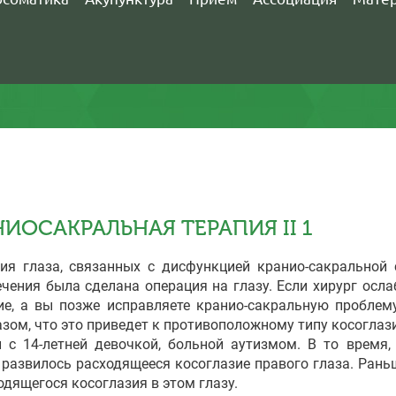
ИОСАКРАЛЬНАЯ ТЕРАПИЯ II 1
лаза, связанных с дисфункцией кранио-сакральной с
ечения была сделана операция на глазу. Если хирург осл
е, а вы позже исправляете кранио-сакральную проблем
ом, что это приведет к противоположному типу косоглаз
4-летней девочкой, больной аутизмом. В то время, к
 развилось расходящееся косоглазие правого глаза. Рань
дящегося косоглазия в этом глазу.