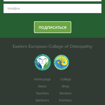
ПОДПИСАТЬСЯ
Eastern European College of Osteopathy
Home page
College
News
Shop
Teachers
Reviews
Seminars
Partners